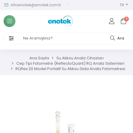
infoenotek@enotek.com.tr
0 (212) 288 12 58
TR
Tüm Kategoriler
0
ve Kalibrasyon Masası
VENLİĞİ VE İŞÇİ SAĞLIĞI CİHAZLARI
Ara
/ SIM Sürekli Atıksu İzleme Sistemleri
Ana Sayfa
Su Atıksu Analiz Cihazları
Cep Tipi Fotometre (ReflectoQuant) RQ Analiz Sistemleri
metreler
RQflex 20 Model Portatif Su Atıksu Gıda Analiz Fotometresi
ıksu Analiz Cihazları
s Gaz Analizörleri
s Nem Analizörleri
ç Ölçerler ve Kalibratörler