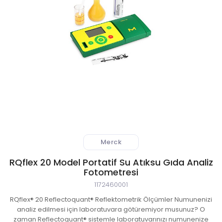
 Atıksu Numune Alma Cihazları
ıksu Online Sistemleri
l Validasyon Sistemleri
ici ve Kestirimci Bakım Cihazları
r-Stokes Alev Sensörleri
Merck
litesi Ölçüm Cihazları
RQflex 20 Model Portatif Su Atıksu Gıda Analiz
 Kontrol Sistemleri
Fotometresi
1172460001
aj Atmosferi Test Cihazları
RQflex® 20 Reflectoquant® Reflektometrik Ölçümler Numunenizi
analiz edilmesi için laboratuvara götüremiyor musunuz? O
syon ve Kontrol Sistemleri
zaman Reflectoquant® sistemle laboratuvarınızı numunenize