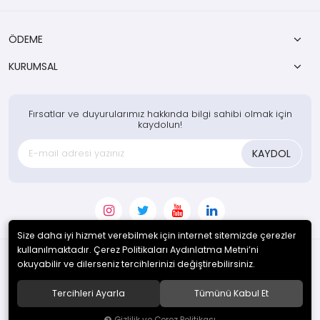
ÖDEME
KURUMSAL
Fırsatlar ve duyurularımız hakkında bilgi sahibi olmak için
kaydolun!
KAYDOL
Size daha iyi hizmet verebilmek için internet sitemizde çerezler
kullanılmaktadır. Çerez Politikaları Aydınlatma Metni’ni
okuyabilir ve dilerseniz tercihlerinizi değiştirebilirsiniz.
© 2020
Enotek Mühendislik ve Danışmanlık Hizm. San. Tic. A.Ş.
. Tüm
hakları saklıdır.
Tercihleri Ayarla
Tümünü Kabul Et