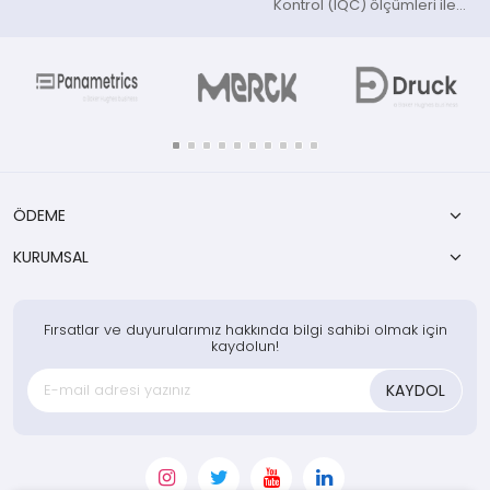
Kontrol (IQC) ölçümleri ile
bağlantılı olarak, pipetler belirli
aralıklarla test edilmelidir. Bu
kontrol genellikle, kalibre
edilmiş hassas terazide bir
sıvının hacminin t
ÖDEME
KURUMSAL
Fırsatlar ve duyurularımız hakkında bilgi sahibi olmak için
kaydolun!
KAYDOL