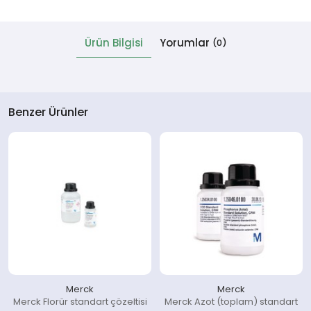
 Cihazlar
Ürün Bilgisi
Yorumlar
(0)
Benzer Ürünler
Merck
Merck
Merck Florür standart çözeltisi
Merck Azot (toplam) standart