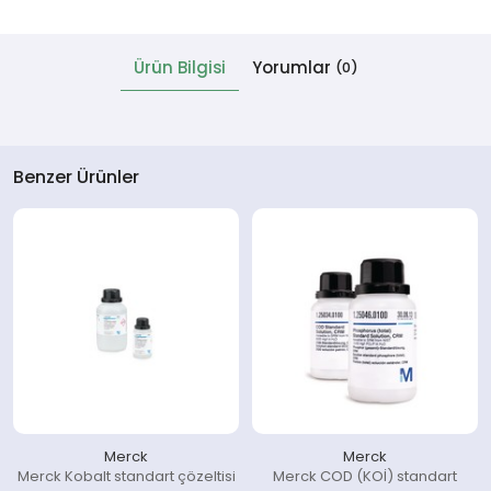
 Cihazlar
Ürün Bilgisi
Yorumlar
(0)
Benzer Ürünler
Merck
Merck
Merck Kobalt standart çözeltisi
Merck COD (KOİ) standart